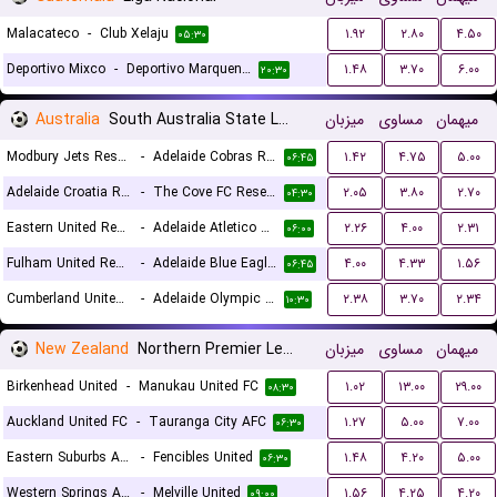
Malacateco
-
Club Xelaju
۱.۹۲
۲.۸۰
۴.۵۰
۰۵:۳۰
Deportivo Mixco
-
Deportivo Marquense
۱.۴۸
۳.۷۰
۶.۰۰
۲۰:۳۰
Australia
South Australia State League 1 Reserves
میزبان
مساوی
میهمان
Modbury Jets Reserves
-
Adelaide Cobras Reserves
۱.۴۲
۴.۷۵
۵.۰۰
۰۶:۴۵
Adelaide Croatia Raiders Reserves
-
The Cove FC Reserves
۲.۰۵
۳.۸۰
۲.۷۰
۰۴:۳۰
Eastern United Reserves
-
Adelaide Atletico Reserves
۲.۲۶
۴.۰۰
۲.۳۱
۰۶:۰۰
Fulham United Reserves
-
Adelaide Blue Eagles Reserves
۴.۰۰
۴.۳۳
۱.۵۶
۰۶:۴۵
Cumberland United Reserves
-
Adelaide Olympic FC Reserves
۲.۳۸
۳.۷۰
۲.۳۴
۱۰:۳۰
New Zealand
Northern Premier League
میزبان
مساوی
میهمان
Birkenhead United
-
Manukau United FC
۱.۰۲
۱۳.۰۰
۲۹.۰۰
۰۸:۳۰
Auckland United FC
-
Tauranga City AFC
۱.۲۷
۵.۰۰
۷.۰۰
۰۶:۳۰
Eastern Suburbs Auckland AFC
-
Fencibles United
۱.۴۸
۴.۲۰
۵.۰۰
۰۶:۳۰
Western Springs AFC
-
Melville United
۱.۵۶
۴.۲۵
۴.۲۰
۰۹:۰۰