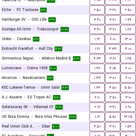
Valencia CF
-
Newcastle
۲.۸۰
۳.۴۰
۲.۲۳
۲۲:۳۰
Elche
-
FC Toulouse
۲.۵۰
۳.۳۰
۲.۵۰
۱۱:۳۰
Hamburger SV
-
OSC Lille
۳.۴۰
۳.۸۰
۱.۷۹
۱۶:۳۰
Goztepe AS Izmir
-
Trabzonspor
۳.۴۰
۳.۷۰
۱.۸۸
۲۰:۳۰
Utebo
-
Casetas
۱.۱۴
۷.۰۰
۱۳.۰۰
۱۱:۳۰
Eintracht Frankfurt
-
Hull City
۱.۶۱
۴.۳۳
۴.۰۰
۱۶:۳۰
Gimnastica Segoviana
-
Atletico Madrid B
۴.۳۳
۳.۶۰
۱.۶۵
۱۲:۳۰
Lumezzane
-
Crema 1908
۱.۳۸
۴.۱۵
۶.۰۰
۱۲:۰۰
Alcorcon
-
Navalcarnero
۱.۴۳
۳.۸۰
۶.۰۰
۱۱:۳۰
KSC Lokeren-Temse
-
Umm Salal
۱.۳۶
۴.۵۰
۵.۵۰
۱۶:۳۰
A.J. Auxerre
-
ES Troyes AC
۲.۱۰
۳.۵۰
۳.۱۰
۱۹:۳۰
Galatasaray SK
-
Villarreal CF
۲.۱۶
۳.۴۰
۲.۹۰
۲۱:۳۰
UD Ibiza Eivissa
-
Ibiza Islas Pitiusas
۱.۱۶
۵.۵۰
۱۳.۲۵
۲۱:۳۰
Real Union Club de Irun
-
Eibar
۴.۵۰
۳.۸۰
۱.۵۹
۱۳:۰۰