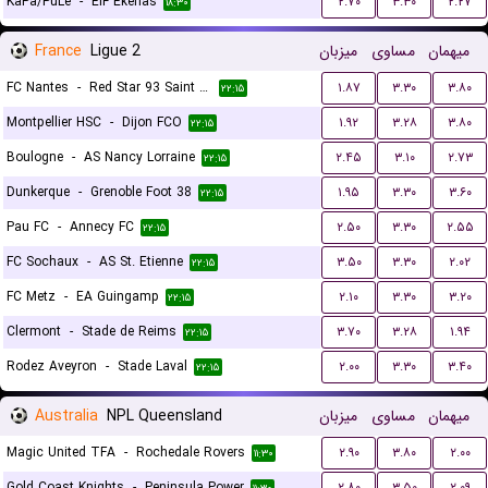
KaPa/PuLe
-
EIF Ekenas
۲.۷۰
۳.۳۰
۲.۲۷
۱۸:۳۰
France
Ligue 2
میزبان
مساوی
میهمان
FC Nantes
-
Red Star 93 Saint Ouen
۱.۸۷
۳.۳۰
۳.۸۰
۲۲:۱۵
Montpellier HSC
-
Dijon FCO
۱.۹۲
۳.۲۸
۳.۸۰
۲۲:۱۵
Boulogne
-
AS Nancy Lorraine
۲.۴۵
۳.۱۰
۲.۷۳
۲۲:۱۵
Dunkerque
-
Grenoble Foot 38
۱.۹۵
۳.۳۰
۳.۶۰
۲۲:۱۵
Pau FC
-
Annecy FC
۲.۵۰
۳.۳۰
۲.۵۵
۲۲:۱۵
FC Sochaux
-
AS St. Etienne
۳.۵۰
۳.۳۰
۲.۰۲
۲۲:۱۵
FC Metz
-
EA Guingamp
۲.۱۰
۳.۳۰
۳.۲۰
۲۲:۱۵
Clermont
-
Stade de Reims
۳.۷۰
۳.۲۸
۱.۹۴
۲۲:۱۵
Rodez Aveyron
-
Stade Laval
۲.۰۰
۳.۳۰
۳.۴۰
۲۲:۱۵
Australia
NPL Queensland
میزبان
مساوی
میهمان
Magic United TFA
-
Rochedale Rovers
۲.۹۰
۳.۸۰
۲.۰۰
۱۱:۳۰
Gold Coast Knights
-
Peninsula Power
۲.۸۰
۳.۵۰
۲.۰۹