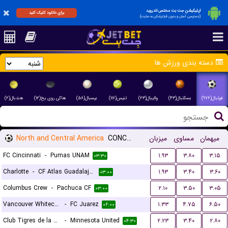
اپلیکیشن جت بت مختص اندروید
برای دانلود کلیک کنید
(دسترسی آسان و بدون فیلترشکن به سایت)
دسته بندی ورزش ها
فوتبال(۹۷۶)
بسکتبال(۴۳)
والیبال(۲۳)
تنیس(۱۱۷)
بیسبال(۵۸)
هاکی روی یخ(۱۲)
هندبال(۲)
North and Central America
CONCACAF Leagues Cup
میزبان
مساوی
میهمان
FC Cincinnati
-
Pumas UNAM
۱.۹۳
۳.۸۰
۳.۱۵
۰۳:۳۰
Charlotte
-
CF Atlas Guadalajara
۱.۹۳
۳.۴۰
۳.۶۰
۰۳:۰۰
Columbus Crew
-
Pachuca CF
۲.۱۰
۳.۵۰
۳.۰۵
۰۳:۰۰
Vancouver Whitecaps
-
FC Juarez
۱.۳۳
۴.۷۵
۶.۵۰
۰۶:۰۰
Club Tigres de la UANL
-
Minnesota United
۲.۲۳
۳.۴۰
۲.۸۰
۰۴:۳۰