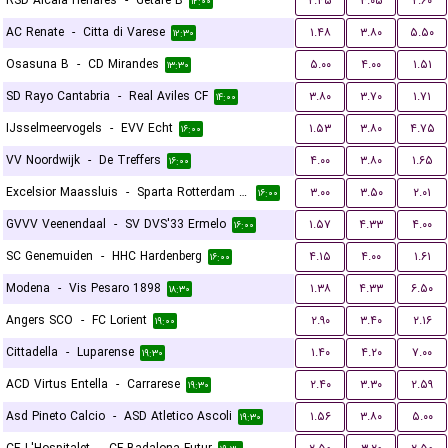
RSD Alcala Henares
-
Getafe B
۲.۴۵
۳.۰۵
۲.۶۰
۱۲:۰۰
AC Renate
-
Citta di Varese
۱.۴۸
۳.۸۰
۵.۵۰
۱۲:۳۰
Osasuna B
-
CD Mirandes
۵.۰۰
۴.۰۰
۱.۵۱
۱۳:۳۰
SD Rayo Cantabria
-
Real Aviles CF
۳.۸۰
۳.۷۰
۱.۷۱
۱۴:۰۰
IJsselmeervogels
-
EVV Echt
۱.۵۳
۳.۸۰
۴.۷۵
۱۶:۰۰
VV Noordwijk
-
De Treffers
۴.۰۰
۳.۸۰
۱.۶۵
۱۶:۰۰
Excelsior Maassluis
-
Sparta Rotterdam Reserves
۳.۰۰
۳.۵۰
۲.۰۱
۱۶:۰۰
GVVV Veenendaal
-
SV DVS'33 Ermelo
۱.۵۷
۴.۳۳
۴.۰۰
۱۶:۰۰
SC Genemuiden
-
HHC Hardenberg
۴.۱۵
۴.۰۰
۱.۶۱
۱۶:۰۰
Modena
-
Vis Pesaro 1898
۱.۳۸
۴.۳۳
۶.۵۰
۱۸:۳۰
Angers SCO
-
FC Lorient
۲.۹۰
۳.۴۰
۲.۱۶
۱۹:۰۰
Cittadella
-
Luparense
۱.۴۰
۴.۲۰
۷.۰۰
۱۹:۳۰
ACD Virtus Entella
-
Carrarese
۲.۴۰
۳.۳۰
۲.۵۹
۱۹:۳۰
Asd Pineto Calcio
-
ASD Atletico Ascoli
۱.۵۶
۳.۸۰
۵.۰۰
۱۹:۳۰