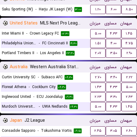
Saku Sporting (W)
-
Harju JK Laagri (W)
۱.۲۰
۶.۰۰
۸.۵۰
۱۳:۰۰
United States
MLS Next Pro League
میزبان
مساوی
میهمان
Inter Miami II
-
Crown Legacy FC
۵.۰۰
۴.۳۳
۱.۴۵
۰۲:۳۰
Philadelphia Union II
-
FC Cincinnati II
۱.۵۱
۴.۰۰
۴.۷۵
۱۹:۳۰
Portland Timbers II
-
Los Angeles II
۲.۰۷
۳.۵۰
۲.۹۰
۲۳:۳۰
Australia
Western Australia State League 1
میزبان
مساوی
میهمان
Curtin University SC
-
Subiaco AFC
۲.۷۰
۳.۴۰
۲.۲۲
۰۹:۳۰
Floreat Athena
-
Cockburn City
۱.۴۳
۴.۳۳
۵.۰۰
۰۹:۳۰
Inglewood United
-
ECU Joondalup
۲.۲۳
۳.۳۰
۲.۶۳
۰۹:۳۰
Murdoch University Melville
-
UWA Nedlands
۵.۰۰
۴.۳۳
۱.۴۵
۰۹:۳۰
Japan
J2 League
میزبان
مساوی
میهمان
Consadole Sapporo
-
Tokushima Vortis
۲.۴۵
۳.۰۵
۲.۶۰
۰۹:۱۵