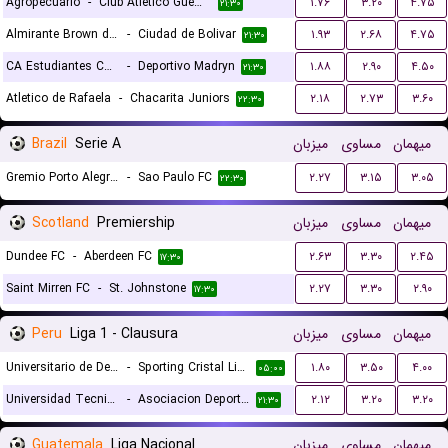
Agropecuario
-
Club Atletico Guemes
۱.۷۶
۳.۲۰
۴.۷۵
۲۱:۳۰
Almirante Brown de Lules
-
Ciudad de Bolivar
۱.۹۳
۲.۶۸
۴.۷۵
۲۱:۳۰
CA Estudiantes Caseros
-
Deportivo Madryn
۱.۸۸
۲.۹۰
۴.۵۰
۲۱:۳۰
Atletico de Rafaela
-
Chacarita Juniors
۲.۱۸
۲.۷۳
۳.۶۰
۲۲:۳۰
Brazil
Serie A
میزبان
مساوی
میهمان
Gremio Porto Alegrense RS
-
Sao Paulo FC
۲.۲۷
۳.۱۵
۳.۰۵
۲۲:۳۰
Scotland
Premiership
میزبان
مساوی
میهمان
Dundee FC
-
Aberdeen FC
۲.۶۳
۳.۳۰
۲.۴۵
۱۷:۳۰
Saint Mirren FC
-
St. Johnstone
۲.۲۷
۳.۳۰
۲.۹۰
۱۷:۳۰
Peru
Liga 1 - Clausura
میزبان
مساوی
میهمان
Universitario de Deportes
-
Sporting Cristal Lima
۱.۸۰
۳.۵۰
۴.۰۰
۰۵:۰۰
Universidad Tecnica de Cajamarca
-
Asociacion Deportiva Tarma
۲.۱۲
۳.۲۰
۳.۲۰
۲۱:۳۰
Guatemala
Liga Nacional
میزبان
مساوی
میهمان