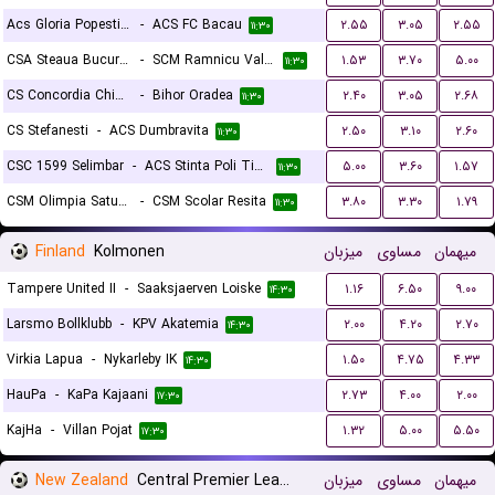
Acs Gloria Popesti Leordeni
-
ACS FC Bacau
۲.۵۵
۳.۰۵
۲.۵۵
۱۱:۳۰
CSA Steaua Bucuresti
-
SCM Ramnicu Valcea
۱.۵۳
۳.۷۰
۵.۰۰
۱۱:۳۰
CS Concordia Chiajna
-
Bihor Oradea
۲.۴۰
۳.۰۵
۲.۶۸
۱۱:۳۰
CS Stefanesti
-
ACS Dumbravita
۲.۵۰
۳.۱۰
۲.۶۰
۱۱:۳۰
CSC 1599 Selimbar
-
ACS Stinta Poli Timisoara
۵.۰۰
۳.۶۰
۱.۵۷
۱۱:۳۰
CSM Olimpia Satu Mare
-
CSM Scolar Resita
۳.۸۰
۳.۳۰
۱.۷۹
۱۱:۳۰
Finland
Kolmonen
میزبان
مساوی
میهمان
Tampere United II
-
Saaksjaerven Loiske
۱.۱۶
۶.۵۰
۹.۰۰
۱۴:۳۰
Larsmo Bollklubb
-
KPV Akatemia
۲.۰۰
۴.۲۰
۲.۷۰
۱۴:۳۰
Virkia Lapua
-
Nykarleby IK
۱.۵۰
۴.۷۵
۴.۳۳
۱۴:۳۰
HauPa
-
KaPa Kajaani
۲.۷۳
۴.۰۰
۲.۰۰
۱۷:۳۰
KajHa
-
Villan Pojat
۱.۳۲
۵.۰۰
۵.۵۰
۱۷:۳۰
New Zealand
Central Premier League
میزبان
مساوی
میهمان