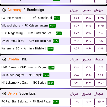
Germany
2. Bundesliga
میزبان
مساوی
میهمان
FC Heidenheim 1846
-
VfL Osnabruck
۱.۵۹
۳.۸۰
۴.۷۵
۱۴:۳۰
VfL Wolfsburg
-
FC Kaiserslautern
۱.۵۷
۴.۱۵
۴.۷۵
۲۲:۰۰
1.FC Magdeburg
-
TSV Eintracht Braunschweig
۱.۷۳
۳.۷۰
۴.۰۰
۱۴:۳۰
SV Darmstadt 98
-
KSV Holstein Kiel
۲.۱۶
۳.۴۰
۲.۹۰
۱۴:۳۰
Karlsruher SC
-
Arminia Bielefeld
۲.۵۸
۳.۶۰
۲.۳۶
۱۴:۳۰
Croatia
HNL
میزبان
مساوی
میهمان
HNK Rijeka
-
GNK Dinamo Zagreb
۲.۸۰
۳.۳۰
۲.۳۱
۱۸:۳۰
NK Rudes Zagreb
-
NK Osijek
۳.۸۰
۳.۵۰
۱.۸۵
۲۰:۰۰
NK Lokomotiva Zagreb
-
NK Gorica
۱.۹۷
۳.۴۰
۳.۵۰
۲۲:۳۰
Serbia
Super Liga
میزبان
مساوی
میهمان
FK Red Star Belgrade (Crvena Zvezda)
-
FK Novi Pazar
۱.۰۹
۹.۰۰
۱۵.۰۰
۲۱:۳۰