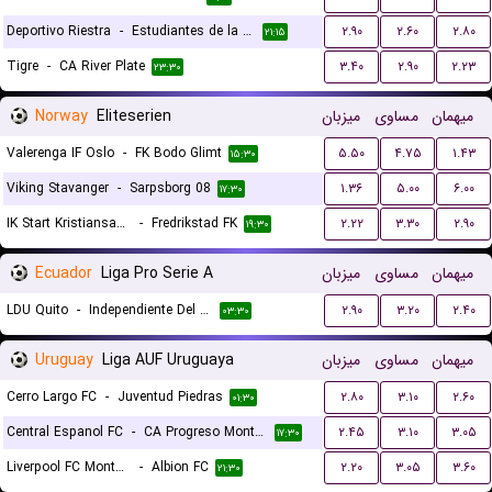
Deportivo Riestra
-
Estudiantes de la Plata
۲.۹۰
۲.۶۰
۲.۸۰
۲۱:۱۵
Tigre
-
CA River Plate
۳.۴۰
۲.۹۰
۲.۲۳
۲۳:۳۰
Norway
Eliteserien
میزبان
مساوی
میهمان
Valerenga IF Oslo
-
FK Bodo Glimt
۵.۵۰
۴.۷۵
۱.۴۳
۱۵:۳۰
Viking Stavanger
-
Sarpsborg 08
۱.۳۶
۵.۰۰
۶.۰۰
۱۷:۳۰
IK Start Kristiansand
-
Fredrikstad FK
۲.۲۲
۳.۳۰
۲.۹۰
۱۹:۳۰
Ecuador
Liga Pro Serie A
میزبان
مساوی
میهمان
LDU Quito
-
Independiente Del Valle
۲.۹۰
۳.۲۰
۲.۴۰
۰۳:۳۰
Uruguay
Liga AUF Uruguaya
میزبان
مساوی
میهمان
Cerro Largo FC
-
Juventud Piedras
۲.۸۰
۳.۱۰
۲.۶۰
۰۱:۳۰
Central Espanol FC
-
CA Progreso Montevideo
۲.۴۵
۳.۱۰
۳.۰۵
۱۷:۳۰
Liverpool FC Montevideo
-
Albion FC
۲.۲۰
۳.۰۵
۳.۶۰
۲۱:۳۰