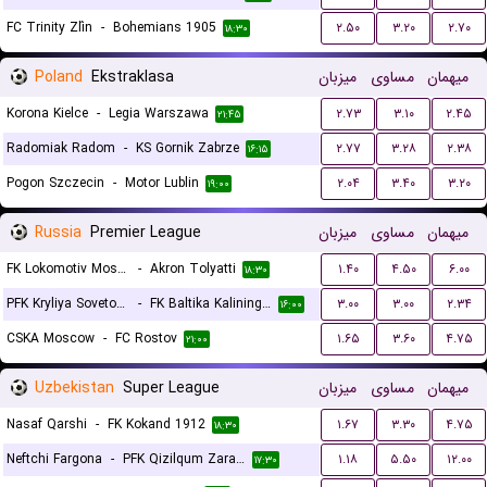
FC Trinity Zlín
-
Bohemians 1905
۲.۵۰
۳.۲۰
۲.۷۰
۱۸:۳۰
Poland
Ekstraklasa
میزبان
مساوی
میهمان
Korona Kielce
-
Legia Warszawa
۲.۷۳
۳.۱۰
۲.۴۵
۲۱:۴۵
Radomiak Radom
-
KS Gornik Zabrze
۲.۷۷
۳.۲۸
۲.۳۸
۱۶:۱۵
Pogon Szczecin
-
Motor Lublin
۲.۰۴
۳.۴۰
۳.۲۰
۱۹:۰۰
Russia
Premier League
میزبان
مساوی
میهمان
FK Lokomotiv Moscow
-
Akron Tolyatti
۱.۴۰
۴.۵۰
۶.۰۰
۱۸:۳۰
PFK Kryliya Sovetov Samara
-
FK Baltika Kaliningrad
۳.۰۰
۳.۰۰
۲.۳۴
۱۶:۰۰
CSKA Moscow
-
FC Rostov
۱.۶۵
۳.۶۰
۴.۷۵
۲۱:۰۰
Uzbekistan
Super League
میزبان
مساوی
میهمان
Nasaf Qarshi
-
FK Kokand 1912
۱.۶۷
۳.۳۰
۴.۷۵
۱۸:۳۰
Neftchi Fargona
-
PFK Qizilqum Zarafshon
۱.۱۸
۵.۵۰
۱۲.۰۰
۱۷:۳۰