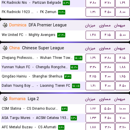
FK Radnicki Nis
-
Partizan Belgrade
۳.۸۰
۳.۷۰
۱.۶۹
۱۸:۳۰
FK Radnicki 1923 Kragujevac
-
FK Zemun
۱.۳۱
۴.۵۰
۸.۰۰
۲۱:۳۰
Dominica
DFA Premier League
میزبان
مساوی
میهمان
We United FC
-
Mighty Avengers
۱.۴۸
۴.۱۵
۵.۰۰
۰۲:۳۰
China
Chinese Super League
میزبان
مساوی
میهمان
Zhejiang Professional FC
-
Wuhan Three Towns
۱.۶۹
۳.۸۰
۴.۱۵
۱۵:۰۵
Yunnan Yukun FC
-
Chengdu Rongcheng FC
۳.۳۰
۳.۸۰
۱.۸۸
۱۵:۳۰
Qingdao Hainiu
-
Shanghai Shenhua
۴.۲۵
۴.۰۰
۱.۶۵
۱۴:۳۰
Dalian Young Boy FC
-
Liaoning Tieren FC
۱.۶۱
۴.۰۰
۴.۵۰
۱۵:۰۵
Romania
Liga 2
میزبان
مساوی
میهمان
CSM Slatina
-
CS Dinamo Bucuresti
۱.۲۲
۵.۵۰
۱۰.۰۰
۱۱:۳۰
ASA Targu Mures
-
ACSM Cetatea 1932 Suceava
۱.۳۳
۴.۵۰
۷.۰۰
۱۱:۳۰
AFC Metalul Buzau
-
CS Afumati
۱.۸۸
۳.۲۰
۳.۷۰
۱۱:۳۰