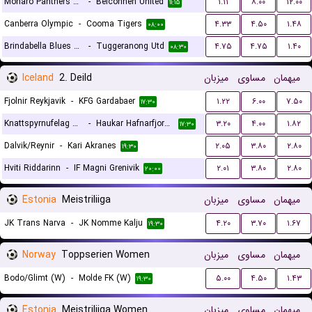
Monaro Panthers FC
-
Belconnen United
۱.۱۱
۸.۰۰
۱۲.۰۰
۱۱:۱۵
Canberra Olympic
-
Cooma Tigers
۴.۳۳
۴.۵۰
۱.۴۸
۰۸:۰۰
Brindabella Blues FC
-
Tuggeranong Utd
۴.۷۵
۴.۷۵
۱.۴۰
۰۸:۳۰
Iceland
2. Deild
میزبان
مساوی
میهمان
Fjolnir Reykjavik
-
KFG Gardabaer
۱.۲۲
۶.۰۰
۷.۵۰
۱۷:۳۰
Knattspyrnufelag Austfjarda
-
Haukar Hafnarfjordur
۳.۲۰
۴.۰۰
۱.۸۲
۱۷:۳۰
Dalvik/Reynir
-
Kari Akranes
۲.۰۵
۳.۸۰
۲.۸۰
۱۹:۳۰
Hviti Riddarinn
-
IF Magni Grenivik
۲.۰۱
۳.۸۰
۲.۸۰
۲۰:۰۰
Estonia
Meistriliiga
میزبان
مساوی
میهمان
JK Trans Narva
-
JK Nomme Kalju
۴.۲۰
۳.۷۰
۱.۶۷
۱۹:۳۰
Norway
Toppserien Women
میزبان
مساوی
میهمان
Bodo/Glimt (W)
-
Molde FK (W)
۵.۰۰
۴.۵۰
۱.۴۳
۱۹:۳۰
Estonia
Meistriliiga Women
میزبان
مساوی
میهمان