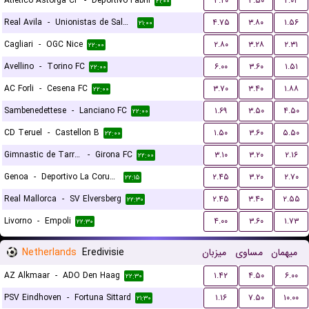
Atletico Astorga CF
-
Deportivo Fabril
۳.۲۰
۳.۵۰
۲.۰۲
۲۱:۰۰
Real Avila
-
Unionistas de Salamanca CF
۴.۷۵
۳.۸۰
۱.۵۶
۲۱:۰۰
Cagliari
-
OGC Nice
۲.۸۰
۳.۲۸
۲.۳۱
۲۲:۰۰
Avellino
-
Torino FC
۶.۰۰
۳.۶۰
۱.۵۱
۲۲:۰۰
AC Forli
-
Cesena FC
۳.۷۰
۳.۴۰
۱.۸۸
۲۲:۰۰
Sambenedettese
-
Lanciano FC
۱.۶۹
۳.۵۰
۴.۵۰
۲۲:۰۰
CD Teruel
-
Castellon B
۱.۵۰
۳.۶۰
۵.۵۰
۲۲:۰۰
Gimnastic de Tarragona
-
Girona FC
۳.۱۰
۳.۲۰
۲.۱۶
۲۲:۰۰
Genoa
-
Deportivo La Coruna
۲.۴۵
۳.۲۰
۲.۷۰
۲۲:۱۵
Real Mallorca
-
SV Elversberg
۲.۴۵
۳.۴۰
۲.۵۵
۲۲:۳۰
Livorno
-
Empoli
۴.۰۰
۳.۶۰
۱.۷۳
۲۲:۳۰
Netherlands
Eredivisie
میزبان
مساوی
میهمان
AZ Alkmaar
-
ADO Den Haag
۱.۴۲
۴.۵۰
۶.۰۰
۲۲:۳۰
PSV Eindhoven
-
Fortuna Sittard
۱.۱۶
۷.۵۰
۱۰.۰۰
۲۱:۳۰