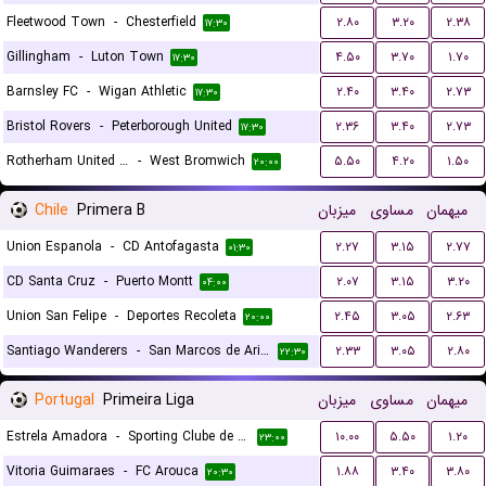
Fleetwood Town
-
Chesterfield
۲.۸۰
۳.۲۰
۲.۳۸
۱۷:۳۰
Gillingham
-
Luton Town
۴.۵۰
۳.۷۰
۱.۷۰
۱۷:۳۰
Barnsley FC
-
Wigan Athletic
۲.۴۰
۳.۴۰
۲.۷۳
۱۷:۳۰
Bristol Rovers
-
Peterborough United
۲.۳۶
۳.۴۰
۲.۷۳
۱۷:۳۰
Rotherham United FC
-
West Bromwich
۵.۵۰
۴.۲۰
۱.۵۰
۲۰:۰۰
Chile
Primera B
میزبان
مساوی
میهمان
Union Espanola
-
CD Antofagasta
۲.۲۷
۳.۱۵
۲.۷۷
۰۱:۳۰
CD Santa Cruz
-
Puerto Montt
۲.۰۷
۳.۱۵
۳.۲۰
۰۴:۰۰
Union San Felipe
-
Deportes Recoleta
۲.۴۵
۳.۰۵
۲.۶۳
۲۰:۰۰
Santiago Wanderers
-
San Marcos de Arica
۲.۳۳
۳.۰۵
۲.۸۰
۲۲:۳۰
Portugal
Primeira Liga
میزبان
مساوی
میهمان
Estrela Amadora
-
Sporting Clube de Portugal
۱۰.۰۰
۵.۵۰
۱.۲۰
۲۳:۰۰
Vitoria Guimaraes
-
FC Arouca
۱.۸۸
۳.۴۰
۳.۸۰
۲۰:۳۰