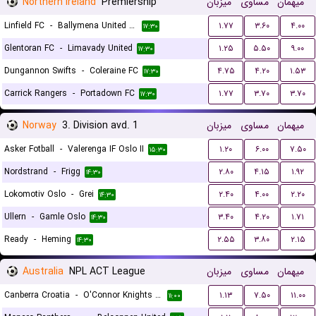
Northern Ireland
Premiership
میزبان
مساوی
میهمان
Linfield FC
-
Ballymena United FC
۱.۷۷
۳.۶۰
۴.۰۰
۱۷:۳۰
Glentoran FC
-
Limavady United
۱.۲۵
۵.۵۰
۹.۰۰
۱۷:۳۰
Dungannon Swifts
-
Coleraine FC
۴.۷۵
۴.۲۰
۱.۵۳
۱۷:۳۰
Carrick Rangers
-
Portadown FC
۱.۷۷
۳.۷۰
۳.۷۰
۱۷:۳۰
Norway
3. Division avd. 1
میزبان
مساوی
میهمان
Asker Fotball
-
Valerenga IF Oslo II
۱.۲۰
۶.۰۰
۷.۵۰
۱۵:۳۰
Nordstrand
-
Frigg
۲.۸۰
۴.۱۵
۱.۹۲
۱۴:۳۰
Lokomotiv Oslo
-
Grei
۲.۴۰
۴.۰۰
۲.۲۰
۱۴:۳۰
Ullern
-
Gamle Oslo
۳.۴۰
۴.۲۰
۱.۷۱
۱۴:۳۰
Ready
-
Heming
۲.۵۵
۳.۸۰
۲.۱۵
۱۴:۳۰
Australia
NPL ACT League
میزبان
مساوی
میهمان
Canberra Croatia
-
O'Connor Knights SC
۱.۱۳
۷.۵۰
۱۱.۰۰
۱۱:۰۰