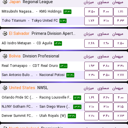
Japan
Regional League
میزبان
مساوی
میهمان
Mitsubishi Nagasaki SC
-
KMG Holdings
۳.۵۰
۴.۰۰
۱.۷۱
۰۴:۳۰
Toho Titanium
-
Tokyo United FC
۱.۷۶
۳.۱۰
۴.۳۳
۱۰:۳۰
El Salvador
Primera Division Apertura
میزبان
مساوی
میهمان
AD Isidro Metapan
-
CD Aguila
۲.۶۸
۲.۹۰
۲.۵۰
۰۴:۳۰
Bolivia
Division Profesional
میزبان
مساوی
میهمان
Real Tomayapo
-
CDT Real Oruro
۱.۹۳
۳.۸۰
۳.۳۰
۰۳:۰۰
San Antonio Bulo Bulo
-
Nacional Potosi
۲.۳۰
۳.۵۰
۲.۷۷
۲۲:۳۰
United States
NWSL
میزبان
مساوی
میهمان
Orlando Pride SC (W)
-
Racing Louisville FC (W)
۱.۶۹
۳.۶۰
۴.۰۰
۰۲:۳۰
NJ/NY Gotham FC (W)
-
San Diego Wave (W)
۲.۱۰
۳.۱۰
۳.۱۵
۰۳:۳۰
Denver Summit FC (W)
-
Utah Royals (W)
۲.۲۰
۳.۴۰
۲.۷۳
۲۳:۳۰