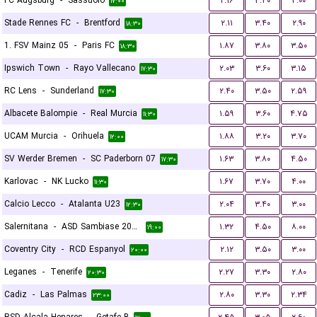
FC Augsburg
-
Sassuolo
۲.۱۶
۳.۴۰
۳.۰۰
۱۷:۰۰
Stade Rennes FC
-
Brentford
۲.۱۱
۳.۴۰
۲.۹۰
۱۸:۳۰
1. FSV Mainz 05
-
Paris FC
۱.۸۷
۳.۸۰
۳.۵۰
۱۸:۳۰
Ipswich Town
-
Rayo Vallecano
۲.۰۳
۳.۶۰
۳.۱۵
۱۷:۳۰
RC Lens
-
Sunderland
۲.۴۰
۳.۵۰
۲.۵۹
۱۷:۳۰
Albacete Balompie
-
Real Murcia
۱.۵۹
۳.۶۰
۴.۷۵
۱۱:۳۰
UCAM Murcia
-
Orihuela
۱.۸۸
۳.۲۰
۳.۷۰
۱۲:۰۰
SV Werder Bremen
-
SC Paderborn 07
۱.۶۳
۳.۸۰
۴.۵۰
۱۷:۳۰
Karlovac
-
NK Lucko
۱.۶۷
۳.۷۰
۴.۰۰
۱۱:۳۰
Calcio Lecco
-
Atalanta U23
۲.۰۴
۳.۴۰
۳.۰۰
۱۲:۳۰
Salernitana
-
ASD Sambiase 2023
۱.۳۲
۴.۵۰
۸.۰۰
۱۹:۰۰
Coventry City
-
RCD Espanyol
۲.۱۲
۳.۵۰
۳.۰۰
۲۰:۰۰
Leganes
-
Tenerife
۲.۲۷
۳.۳۰
۲.۸۰
۲۰:۳۰
Cadiz
-
Las Palmas
۲.۸۰
۳.۳۰
۲.۳۴
۲۳:۰۰