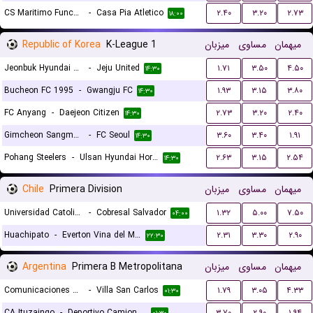
CS Maritimo Funchal
-
Casa Pia Atletico
۲.۴۰
۳.۲۰
۲.۷۳
۱۸:۰۰
Republic of Korea
K-League 1
میزبان
مساوی
میهمان
Jeonbuk Hyundai Motors FC
-
Jeju United
۱.۷۱
۳.۵۰
۴.۵۰
۱۴:۳۰
Bucheon FC 1995
-
Gwangju FC
۱.۹۳
۳.۱۵
۳.۸۰
۱۴:۳۰
FC Anyang
-
Daejeon Citizen
۲.۷۳
۳.۲۰
۲.۴۰
۱۴:۳۰
Gimcheon Sangmu FC
-
FC Seoul
۳.۶۰
۳.۴۰
۱.۹۱
۱۴:۳۰
Pohang Steelers
-
Ulsan Hyundai Horang-i
۲.۶۳
۳.۱۵
۲.۵۴
۱۴:۳۰
Chile
Primera Division
میزبان
مساوی
میهمان
Universidad Catolica
-
Cobresal Salvador
۱.۳۲
۵.۰۰
۷.۵۰
۰۴:۰۰
Huachipato
-
Everton Vina del Mar
۲.۳۱
۳.۳۰
۲.۹۰
۲۲:۳۰
Argentina
Primera B Metropolitana
میزبان
مساوی
میهمان
Comunicaciones de Bueno Aires
-
Villa San Carlos
۱.۷۹
۳.۰۵
۴.۳۳
۰۱:۳۰
CA Ituzaingo
-
Deportivo Camioneros
۳.۷۰
۲.۹۰
۱.۹۴