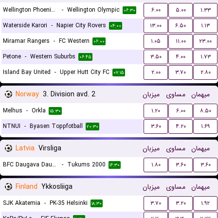
Wellington Phoenix Reservers
-
Wellington Olympic
۶.۰۰
۵.۰۰
۱.۳۳
۰۶:۳۰
Waterside Karori
-
Napier City Rovers
۱۳.۰۰
۶.۵۰
۱.۱۳
۰۴:۰۰
Miramar Rangers
-
FC Western
۱.۰۵
۱۱.۰۰
۲۳.۰۰
۰۶:۰۰
Petone
-
Western Suburbs
۳.۵۰
۴.۰۰
۱.۷۳
۰۶:۴۵
Island Bay United
-
Upper Hutt City FC
۲.۰۰
۳.۷۰
۲.۸۰
۰۷:۱۵
Norway
3. Division avd. 2
میزبان
مساوی
میهمان
Melhus
-
Orkla
۱.۲۰
۶.۰۰
۸.۵۰
۱۵:۳۰
NTNUI
-
Byasen Toppfotball
۳.۶۰
۴.۲۰
۱.۶۹
۲۰:۳۰
Latvia
Virsliga
میزبان
مساوی
میهمان
BFC Daugava Daugavpils
-
Tukums 2000
۱.۸۰
۳.۶۰
۳.۶۰
۱۶:۳۰
Finland
Ykkosliiga
میزبان
مساوی
میهمان
SJK Akatemia
-
PK-35 Helsinki
۳.۷۰
۳.۲۰
۱.۹۲
۱۸:۳۰