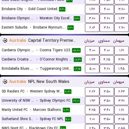
۱۱:۳۰
Brisbane City
-
Gold Coast United
۱.۶۷
۴.۰۰
۳.۸۰
۱۱:۳۰
Brisbane Olympic FC
-
Moreton City Excelsior FC
۳.۸۰
۴.۲۰
۱.۶۳
۱۱:۳۰
Eastern Suburbs
-
Brisbane Wynnum Wolves FC
۲.۰۶
۳.۸۰
۲.۷۰
۱۱:۳۰
Australia
Capital Territory Premier League U23
میزبان
مساوی
میهمان
Canberra Olympic U23
-
Cooma Tigers U23
۴.۰۰
۴.۰۰
۱.۶۱
۰۵:۳۰
Canberra Croatia U23
-
O'Connor Knights U23
۱.۷۴
۴.۲۵
۳.۳۰
۰۸:۳۰
Brindabella Blues U23
-
Tuggeranong United U23
۵.۰۰
۴.۲۰
۱.۴۵
۰۶:۱۵
Australia
NPL New South Wales
میزبان
مساوی
میهمان
SD Raiders FC
-
Western Sydney Wanderers NPL
۲.۲۷
۳.۵۰
۲.۶۳
۱۰:۳۰
University of NSW FC
-
Sydney Olympic FC
۱.۹۳
۳.۵۰
۳.۳۰
۰۹:۰۰
Manly United FC
-
Marconi Stallions
۴.۲۵
۳.۴۰
۱.۷۱
۱۰:۳۰
Sutherland Shire Sharks
-
Sydney FC NPL
۲.۰۱
۳.۵۰
۳.۱۵
۱۱:۰۰
NWS Spirit FC
-
Blacktown City FC
۲.۴۰
۳.۳۰
۲.۵۵
۱۱:۰۰