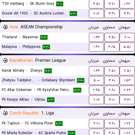
TSV Hartberg
-
SK Sturm Graz
۴.۵۰
۳.۷۰
۱.۶۷
۲۱:۰۰
Grazer AK 1902
-
SC Austria Lustenau
۲.۰۲
۳.۳۰
۳.۴۰
۱۸:۳۰
Asia
ASEAN Championship
میزبان
مساوی
میهمان
Thailand
-
Myanmar
۱.۳۳
۴.۵۰
۶.۰۰
۱۶:۳۰
Malaysia
-
Philippines
۱.۴۲
۴.۲۵
۵.۵۰
۱۶:۳۰
Kazakhstan
Premier League
میزبان
مساوی
میهمان
Kairat Almaty
-
Zhenys
۱.۳۳
۴.۵۰
۷.۵۰
۱۷:۳۰
Zhetysu Taldykorgan
-
Ordabasy Shymkent
۵.۰۰
۳.۷۰
۱.۵۳
۱۶:۳۰
FC Altai Oskemen
-
FK Kyzylzhar Petropavlovsk
۲.۴۵
۲.۸۰
۲.۷۳
۱۵:۳۰
FK Kaspyi Aktau
-
Ulytau
۲.۰۷
۳.۰۰
۳.۳۰
۱۸:۳۰
Czech Republic
1. Liga
میزبان
مساوی
میهمان
FK Teplice
-
FC Viktoria Plzen
۴.۲۰
۳.۶۰
۱.۷۷
۱۸:۳۰
FK Mlada Boleslav
-
AC Sparta Praha
۳.۸۰
۳.۸۰
۱.۷۸
۲۱:۳۰