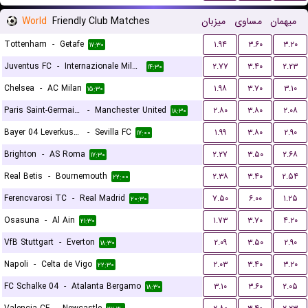
World
Friendly Club Matches
میزبان
مساوی
میهمان
Tottenham
-
Getafe
۱.۹۴
۳.۶۰
۳.۲۰
۱۷:۳۰
Juventus FC
-
Internazionale Milano
۲.۷۷
۳.۴۰
۲.۲۳
۱۴:۳۰
Chelsea
-
AC Milan
۱.۹۸
۳.۷۰
۳.۱۰
۱۵:۳۰
Paris Saint-Germain FC
-
Manchester United
۲.۸۰
۳.۸۰
۲.۰۸
۱۸:۳۰
Bayer 04 Leverkusen
-
Sevilla FC
۱.۹۹
۳.۸۰
۲.۹۰
۱۷:۰۰
Brighton
-
AS Roma
۲.۲۷
۳.۵۰
۲.۶۸
۱۷:۳۰
Real Betis
-
Bournemouth
۲.۳۸
۳.۴۰
۲.۵۴
۲۲:۰۰
Ferencvarosi TC
-
Real Madrid
۷.۵۰
۶.۰۰
۱.۲۵
۲۰:۳۰
Osasuna
-
Al Ain
۱.۷۳
۳.۷۰
۴.۲۰
۲۱:۳۰
VfB Stuttgart
-
Everton
۲.۰۹
۳.۵۰
۲.۹۰
۱۸:۳۰
Napoli
-
Celta de Vigo
۲.۰۳
۳.۴۰
۳.۲۰
۲۲:۳۰
FC Schalke 04
-
Atalanta Bergamo
۳.۱۰
۳.۶۰
۲.۰۵
۱۸:۳۰