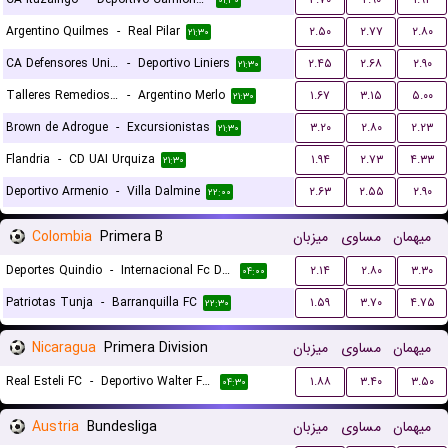
۰۱:۳۰
Argentino Quilmes
-
Real Pilar
۲.۵۰
۲.۷۷
۲.۸۰
۲۱:۳۰
CA Defensores Unidos
-
Deportivo Liniers
۲.۴۵
۲.۶۸
۲.۹۰
۲۱:۳۰
Talleres Remedios Escalada
-
Argentino Merlo
۱.۶۷
۳.۱۵
۵.۰۰
۲۱:۳۰
Brown de Adrogue
-
Excursionistas
۳.۲۰
۲.۸۰
۲.۲۳
۲۱:۳۰
Flandria
-
CD UAI Urquiza
۱.۹۴
۲.۷۳
۴.۳۳
۲۱:۳۰
Deportivo Armenio
-
Villa Dalmine
۲.۶۳
۲.۵۵
۲.۹۰
۲۲:۰۰
Colombia
Primera B
میزبان
مساوی
میهمان
Deportes Quindio
-
Internacional Fc De Palmira
۲.۱۴
۲.۸۰
۳.۳۰
۰۴:۰۰
Patriotas Tunja
-
Barranquilla FC
۱.۵۹
۳.۷۰
۴.۷۵
۲۲:۳۰
Nicaragua
Primera Division
میزبان
مساوی
میهمان
Real Esteli FC
-
Deportivo Walter Ferreti
۱.۸۸
۳.۴۰
۳.۵۰
۰۴:۳۰
Austria
Bundesliga
میزبان
مساوی
میهمان