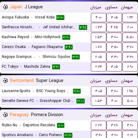
Japan
J League
میزبان
مساوی
میهمان
Avispa Fukuoka
-
Vissel Kobe
۴.۰۰
۳.۰۵
۱.۹۴
۱۳:۳۰
Sanfrecce Hiroshima
-
Jef United Ichihara Chiba
۱.۴۳
۴.۲۵
۶.۰۰
۱۳:۴۵
Kashiwa Reysol
-
Mito HollyHock
۱.۵۳
۳.۸۰
۵.۵۰
۱۳:۳۰
Cerezo Osaka
-
Fagiano Okayama
۱.۸۷
۳.۵۰
۳.۷۰
۱۳:۳۰
Nagoya Grampus Eight
-
Shimizu S-pulse
۲.۰۵
۳.۳۰
۳.۳۰
۱۳:۳۰
FC Tokyo
-
Machida Zelvia
۲.۳۶
۳.۰۵
۲.۹۰
۱۳:۳۰
Switzerland
Super League
میزبان
مساوی
میهمان
Lausanne-Sports
-
BSC Young Boys Bern
۳.۰۵
۳.۸۰
۱.۹۵
۱۹:۳۰
Servette Geneve FC
-
Grasshopper Club Zurich
۱.۵۳
۴.۰۰
۵.۰۰
۲۲:۰۰
Paraguay
Primera Division
میزبان
مساوی
میهمان
Rubio Nu
-
Deportivo Recoleta
۲.۲۷
۳.۲۸
۳.۲۰
۰۱:۰۰
Sportivo Ameliano
-
Cerro Porteno
۳.۶۰
۳.۲۰
۲.۱۲
۲۲:۳۰