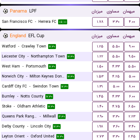
Panama
LPF
میزبان
مساوی
میهمان
San Francisco FC
-
Herrera FC
۱.۷۸
۳.۳۰
۴.۰۰
۰۵:۰۰
England
EFL Cup
میزبان
مساوی
میهمان
Watford
-
Crawley Town
۱.۲۵
۵.۵۰
۹.۰۰
۱۷:۳۰
Leicester City
-
Northampton Town
۱.۲۲
۵.۵۰
۹.۵۰
۱۷:۳۰
West Ham
-
Portsmouth
۱.۵۰
۴.۳۳
۵.۵۰
۱۷:۳۰
Norwich City
-
Milton Keynes Dons FC
۱.۵۳
۴.۲۵
۵.۰۰
۱۷:۳۰
Cardiff City FC
-
Swindon Town
۱.۳۱
۵.۰۰
۸.۰۰
۱۷:۳۰
Burnley
-
Notts County
۱.۴۵
۴.۳۳
۶.۰۰
۱۷:۳۰
Stoke
-
Oldham Athletic
۱.۴۰
۴.۷۵
۶.۵۰
۱۷:۳۰
Queens Park Rangers
-
Millwall
۲.۹۰
۳.۳۰
۲.۲۳
۱۶:۳۰
Derby County
-
Lincoln City
۱.۹۸
۳.۶۰
۳.۴۰
۱۷:۳۰
Leyton Orient
-
Oxford United
۲.۷۳
۳.۳۰
۲.۴۵
۱۷:۳۰