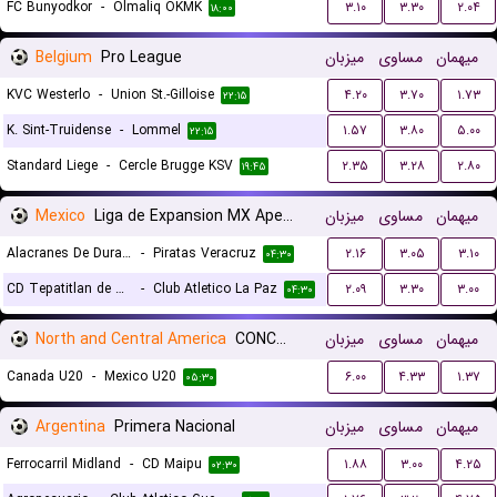
FC Bunyodkor
-
Olmaliq OKMK
۳.۱۰
۳.۳۰
۲.۰۴
۱۸:۰۰
Belgium
Pro League
میزبان
مساوی
میهمان
KVC Westerlo
-
Union St.-Gilloise
۴.۲۰
۳.۷۰
۱.۷۳
۲۲:۱۵
K. Sint-Truidense
-
Lommel
۱.۵۷
۳.۸۰
۵.۰۰
۲۲:۱۵
Standard Liege
-
Cercle Brugge KSV
۲.۳۵
۳.۲۸
۲.۸۰
۱۹:۴۵
Mexico
Liga de Expansion MX Apertura
میزبان
مساوی
میهمان
Alacranes De Durango
-
Piratas Veracruz
۲.۱۶
۳.۰۵
۳.۱۰
۰۴:۳۰
CD Tepatitlan de Morelos
-
Club Atletico La Paz
۲.۰۹
۳.۳۰
۳.۰۰
۰۴:۳۰
North and Central America
CONCACAF Championship U20
میزبان
مساوی
میهمان
Canada U20
-
Mexico U20
۶.۰۰
۴.۳۳
۱.۳۷
۰۵:۳۰
Argentina
Primera Nacional
میزبان
مساوی
میهمان
Ferrocarril Midland
-
CD Maipu
۱.۸۸
۳.۰۰
۴.۲۵
۰۲:۳۰