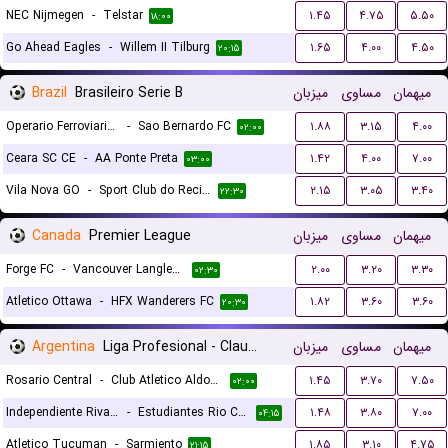
NEC Nijmegen
-
Telstar
۱.۴۵
۴.۷۵
۵.۵۰
۱۸:۰۰
Go Ahead Eagles
-
Willem II Tilburg
۱.۶۵
۴.۰۰
۴.۵۰
۲۰:۱۵
Brazil
Brasileiro Serie B
میزبان
مساوی
میهمان
Operario Ferroviario EC PR
-
Sao Bernardo FC
۱.۸۸
۳.۱۵
۴.۰۰
۰۲:۰۰
Ceara SC CE
-
AA Ponte Preta
۱.۴۲
۴.۰۰
۷.۰۰
۰۳:۰۰
Vila Nova GO
-
Sport Club do Recife
۲.۱۵
۳.۰۵
۳.۴۰
۲۲:۳۰
Canada
Premier League
میزبان
مساوی
میهمان
Forge FC
-
Vancouver Langley FC
۲.۰۰
۳.۲۰
۳.۳۰
۰۲:۳۰
Atletico Ottawa
-
HFX Wanderers FC
۱.۸۲
۳.۶۰
۳.۶۰
۲۰:۳۰
Argentina
Liga Profesional - Clausura
میزبان
مساوی
میهمان
Rosario Central
-
Club Atletico Aldosivi
۱.۴۵
۳.۷۰
۷.۵۰
۰۲:۰۰
Independiente Rivadavia
-
Estudiantes Rio Cuarto
۱.۴۸
۳.۸۰
۷.۰۰
۰۴:۱۵
Atletico Tucuman
-
Sarmiento
۱.۸۵
۳.۱۰
۴.۷۵
۲۱:۱۵