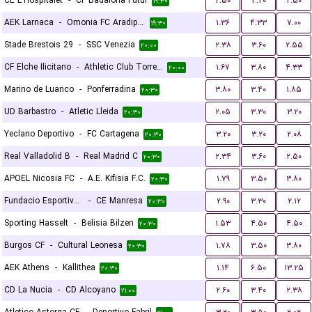
CE L'Hospitalet
-
CF Badalona Futur
۲.۵۰
۳.۲۰
۲.۵۰
۱۹:۳۰
AEK Larnaca
-
Omonia FC Aradippou
۱.۳۶
۴.۳۳
۷.۰۰
۱۹:۳۰
Stade Brestois 29
-
SSC Venezia
۲.۳۸
۳.۶۰
۲.۵۵
۲۰:۰۰
CF Elche Ilicitano
-
Athletic Club Torrellano
۱.۶۷
۳.۸۰
۴.۳۳
۲۰:۰۰
Marino de Luanco
-
Ponferradina
۳.۸۰
۳.۴۰
۱.۸۵
۲۰:۳۰
UD Barbastro
-
Atletic Lleida
۲.۰۵
۳.۳۰
۳.۲۰
۲۰:۳۰
Yeclano Deportivo
-
FC Cartagena
۳.۲۰
۳.۲۰
۲.۰۸
۲۰:۳۰
Real Valladolid B
-
Real Madrid C
۲.۳۴
۳.۶۰
۲.۵۰
۲۰:۳۰
APOEL Nicosia FC
-
A.E. Kifisia F.C.
۱.۷۹
۳.۵۰
۳.۸۰
۲۰:۳۰
Fundacio Esportiva Grama
-
CE Manresa
۲.۹۰
۳.۳۰
۲.۱۲
۲۰:۳۰
Sporting Hasselt
-
Belisia Bilzen
۱.۵۳
۴.۵۰
۴.۵۰
۲۰:۳۰
Burgos CF
-
Cultural Leonesa
۱.۷۸
۳.۵۰
۳.۸۰
۲۰:۳۰
AEK Athens
-
Kallithea
۱.۱۴
۶.۵۰
۱۳.۲۵
۲۰:۳۰
CD La Nucia
-
CD Alcoyano
۲.۶۰
۳.۴۰
۲.۳۸
۲۱:۰۰