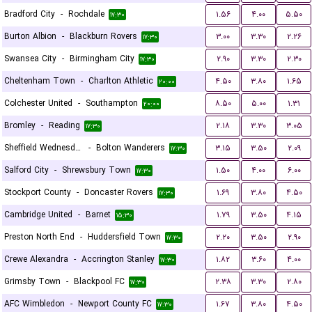
Bradford City
-
Rochdale
۱.۵۶
۴.۰۰
۵.۵۰
۱۷:۳۰
Burton Albion
-
Blackburn Rovers
۳.۰۰
۳.۳۰
۲.۲۶
۱۷:۳۰
Swansea City
-
Birmingham City
۲.۹۰
۳.۳۰
۲.۳۰
۱۷:۳۰
Cheltenham Town
-
Charlton Athletic
۴.۵۰
۳.۸۰
۱.۶۵
۲۰:۰۰
Colchester United
-
Southampton
۸.۵۰
۵.۰۰
۱.۳۱
۲۰:۰۰
Bromley
-
Reading
۲.۱۸
۳.۳۰
۳.۰۵
۱۷:۳۰
Sheffield Wednesday
-
Bolton Wanderers
۳.۱۵
۳.۵۰
۲.۰۹
۱۷:۳۰
Salford City
-
Shrewsbury Town
۱.۵۰
۴.۰۰
۶.۰۰
۱۷:۳۰
Stockport County
-
Doncaster Rovers
۱.۶۹
۳.۸۰
۴.۵۰
۱۷:۳۰
Cambridge United
-
Barnet
۱.۷۹
۳.۵۰
۴.۱۵
۱۵:۳۰
Preston North End
-
Huddersfield Town
۲.۲۰
۳.۵۰
۲.۹۰
۱۷:۳۰
Crewe Alexandra
-
Accrington Stanley
۱.۸۲
۳.۶۰
۴.۰۰
۱۷:۳۰
Grimsby Town
-
Blackpool FC
۲.۳۸
۳.۳۰
۲.۸۰
۱۷:۳۰
AFC Wimbledon
-
Newport County FC
۱.۶۷
۳.۸۰
۴.۵۰
۱۷:۳۰