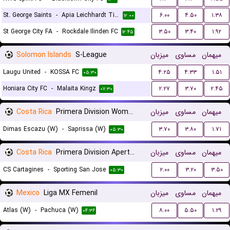
St. George Saints
-
Apia Leichhardt Tigers
۶.۰۰
۴.۵۰
۱.۳۸
۱۲:۰۰
St George City FA
-
Rockdale Ilinden FC
۳.۵۰
۳.۴۰
۱.۹۲
۱۲:۴۵
Solomon Islands
S-League
میزبان
مساوی
میهمان
Laugu United
-
KOSSA FC
۴.۲۵
۴.۳۳
۱.۵۱
۰۵:۳۰
Honiara City FC
-
Malaita Kingz
۲.۲۷
۳.۷۰
۲.۴۵
۰۷:۳۰
Costa Rica
Primera Division Women
میزبان
مساوی
میهمان
Dimas Escazu (W)
-
Saprissa (W)
۳.۷۰
۳.۸۰
۱.۷۱
۰۵:۳۰
Costa Rica
Primera Division Apertura
میزبان
مساوی
میهمان
CS Cartagines
-
Sporting San Jose
۲.۰۰
۳.۲۰
۳.۵۰
۰۵:۳۰
Mexico
Liga MX Femenil
میزبان
مساوی
میهمان
Atlas (W)
-
Pachuca (W)
۸.۰۰
۵.۵۰
۱.۲۹
۰۴:۳۶