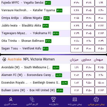
Fujieda MYFC
-
Vegalta Sendai
۳.۳۰
۳.۲۸
۱.۹۹
۱۳:۰۰
Vanraure Hachnohe FC
-
Kataller Toyama
۲.۶۸
۳.۰۵
۲.۴۰
۱۳:۰۰
Omiya Ardija
-
Albirex Niigata
۲.۱۵
۳.۲۰
۳.۰۰
۱۳:۳۰
Jubilo Iwata
-
Blaublitz Akita
۲.۳۸
۳.۰۵
۲.۷۷
۱۳:۳۰
Tegevajaro Miyazaki
-
Yokohama FC
۲.۳۹
۳.۰۵
۲.۷۳
۱۳:۳۰
Oita Trinita
-
Shonan Bellmare
۲.۸۰
۲.۹۰
۲.۳۹
۱۳:۳۰
Sagan Tosu
-
Ventforet Kofu
۲.۰۲
۳.۰۰
۳.۵۰
۱۴:۰۰
Australia
NPL Victoria Women
میزبان
مساوی
میهمان
Avondale (W)
-
South Melbourne (W)
۱.۶۱
۳.۸۰
۴.۲۵
۰۸:۳۰
Alamein FC (W)
-
Boroondara Carey Eagles (W)
۲.۰۲
۳.۳۰
۲.۹۰
۰۸:۳۰
Essendon Royals (W)
-
Bentleigh Greens SC (W)
۱.۰۷
۹.۵۰
۱۵.۰۰
۰۸:۳۰
Bulleen Lions (W)
-
Box Hill United (W)
۲.۱۲
۳.۵۰
۲.۷۳
۰۹:۳۰
Australia
NPL Tasmania
میزبان
مساوی
میهمان
پیش بینی ورزشی
پیش بینی زنده
نتایج زنده
کازینو آنلاین
حساب کاربری